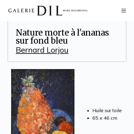
P
a
s
s
e
Nature morte à l'ananas
r
sur fond bleu
a
u
Bernard Lorjou
c
o
n
t
e
n
u
Huile sur toile
65 x 46 cm