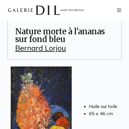
S
k
i
p
t
Nature morte à l'ananas
o
sur fond bleu
c
o
Bernard Lorjou
n
t
e
n
t
Huile sur toile
65 x 46 cm