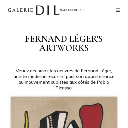
S
k
i
p
t
o
FERNAND LÉGER'S
c
ARTWORKS
o
n
t
e
n
Venez découvrir les oeuvres de Fernand Léger,
t
artiste moderne reconnu pour son appartenance
au mouvement cubistes aux côtés de Pablo
Picasso.