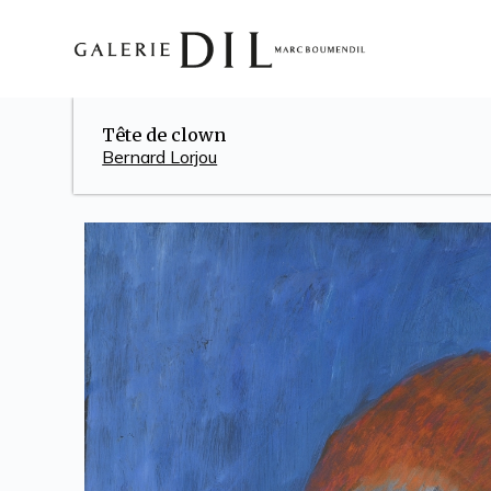
S
k
i
p
t
o
Tête de clown
c
Bernard Lorjou
o
n
t
e
n
t